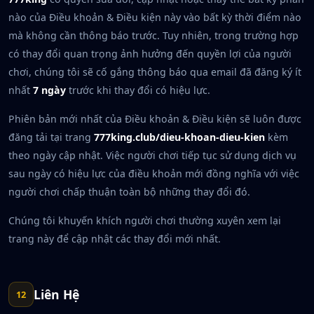
nào của Điều khoản & Điều kiện này vào bất kỳ thời điểm nào
mà không cần thông báo trước. Tuy nhiên, trong trường hợp
có thay đổi quan trọng ảnh hưởng đến quyền lợi của người
chơi, chúng tôi sẽ cố gắng thông báo qua email đã đăng ký ít
nhất
7 ngày
trước khi thay đổi có hiệu lực.
Phiên bản mới nhất của Điều khoản & Điều kiện sẽ luôn được
đăng tải tại trang
777king.club/dieu-khoan-dieu-kien
kèm
theo ngày cập nhật. Việc người chơi tiếp tục sử dụng dịch vụ
sau ngày có hiệu lực của điều khoản mới đồng nghĩa với việc
người chơi chấp thuận toàn bộ những thay đổi đó.
Chúng tôi khuyến khích người chơi thường xuyên xem lại
trang này để cập nhật các thay đổi mới nhất.
Liên Hệ
12