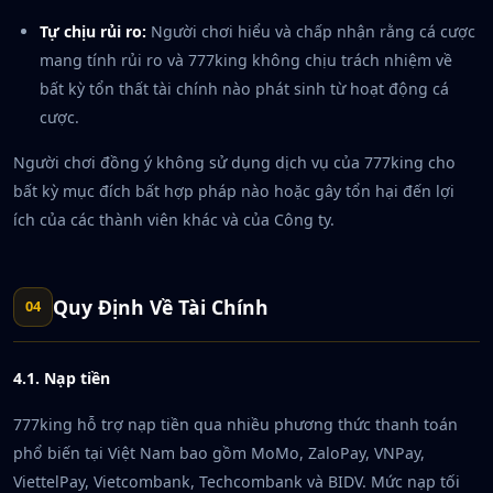
Tự chịu rủi ro:
Người chơi hiểu và chấp nhận rằng cá cược
mang tính rủi ro và 777king không chịu trách nhiệm về
bất kỳ tổn thất tài chính nào phát sinh từ hoạt động cá
cược.
Người chơi đồng ý không sử dụng dịch vụ của 777king cho
bất kỳ mục đích bất hợp pháp nào hoặc gây tổn hại đến lợi
ích của các thành viên khác và của Công ty.
Quy Định Về Tài Chính
04
4.1. Nạp tiền
777king hỗ trợ nạp tiền qua nhiều phương thức thanh toán
phổ biến tại Việt Nam bao gồm MoMo, ZaloPay, VNPay,
ViettelPay, Vietcombank, Techcombank và BIDV. Mức nạp tối