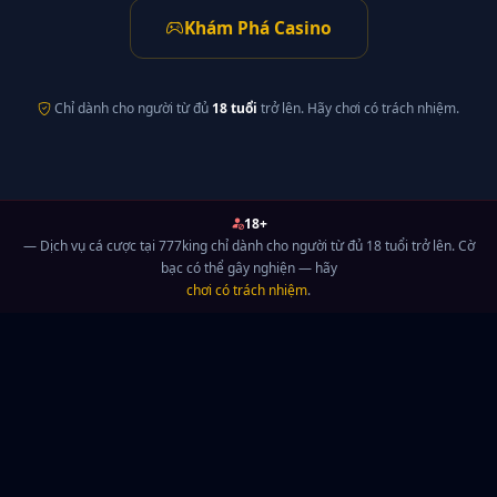
Khám Phá Casino
Chỉ dành cho người từ đủ
18 tuổi
trở lên. Hãy chơi có trách nhiệm.
18+
— Dịch vụ cá cược tại 777king chỉ dành cho người từ đủ 18 tuổi trở lên. Cờ
bạc có thể gây nghiện — hãy
chơi có trách nhiệm
.