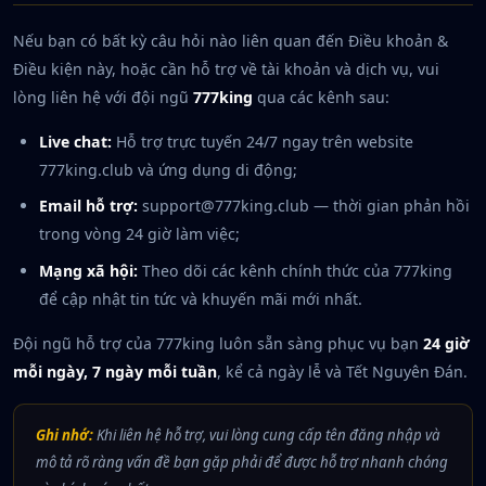
Nếu bạn có bất kỳ câu hỏi nào liên quan đến Điều khoản &
Điều kiện này, hoặc cần hỗ trợ về tài khoản và dịch vụ, vui
lòng liên hệ với đội ngũ
777king
qua các kênh sau:
Live chat:
Hỗ trợ trực tuyến 24/7 ngay trên website
777king.club và ứng dụng di động;
Email hỗ trợ:
support@777king.club
— thời gian phản hồi
trong vòng 24 giờ làm việc;
Mạng xã hội:
Theo dõi các kênh chính thức của 777king
để cập nhật tin tức và khuyến mãi mới nhất.
Đội ngũ hỗ trợ của 777king luôn sẵn sàng phục vụ bạn
24 giờ
mỗi ngày, 7 ngày mỗi tuần
, kể cả ngày lễ và Tết Nguyên Đán.
Ghi nhớ:
Khi liên hệ hỗ trợ, vui lòng cung cấp tên đăng nhập và
mô tả rõ ràng vấn đề bạn gặp phải để được hỗ trợ nhanh chóng