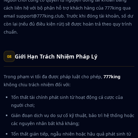
cách liên hệ với bộ phận hỗ trợ khách hàng của 777king qua
email
support@777king.club
. Trước khi đóng tài khoản, số dư
còn lại (nếu đủ điều kiện rút) sẽ được hoàn trả theo quy trình
chuẩn.
Giới Hạn Trách Nhiệm Pháp Lý
08
Trong phạm vi tối đa được pháp luật cho phép,
777king
không chịu trách nhiệm đối với:
Tổn thất tài chính phát sinh từ hoạt động cá cược của
người chơi;
Gián đoạn dịch vụ do sự cố kỹ thuật, bảo trì hệ thống hoặc
các nguyên nhân bất khả kháng;
Tổn thất gián tiếp, ngẫu nhiên hoặc hậu quả phát sinh từ