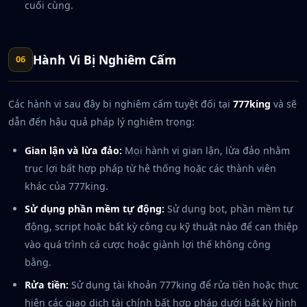
cuối cùng.
Hành Vi Bị Nghiêm Cấm
06
Các hành vi sau đây bị nghiêm cấm tuyệt đối tại
777king
và sẽ
dẫn đến hậu quả pháp lý nghiêm trọng:
Gian lận và lừa đảo:
Mọi hành vi gian lận, lừa đảo nhằm
trục lợi bất hợp pháp từ hệ thống hoặc các thành viên
khác của 777king.
Sử dụng phần mềm tự động:
Sử dụng bot, phần mềm tự
động, script hoặc bất kỳ công cụ kỹ thuật nào để can thiệp
vào quá trình cá cược hoặc giành lợi thế không công
bằng.
Rửa tiền:
Sử dụng tài khoản 777king để rửa tiền hoặc thực
hiện các giao dịch tài chính bất hợp pháp dưới bất kỳ hình