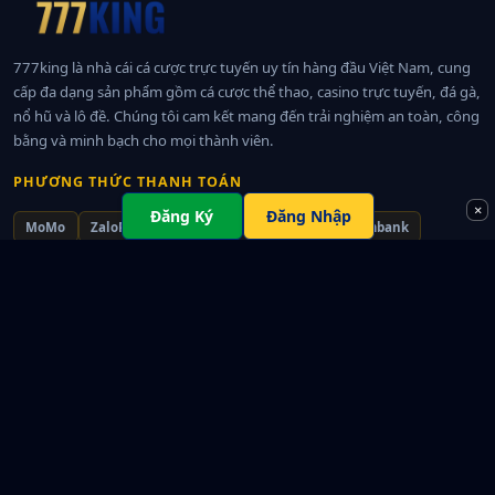
777king là nhà cái cá cược trực tuyến uy tín hàng đầu Việt Nam, cung
cấp đa dạng sản phẩm gồm cá cược thể thao, casino trực tuyến, đá gà,
nổ hũ và lô đề. Chúng tôi cam kết mang đến trải nghiệm an toàn, công
bằng và minh bạch cho mọi thành viên.
PHƯƠNG THỨC THANH TOÁN
×
Đăng Ký
Đăng Nhập
MoMo
ZaloPay
VNPay
ViettelPay
Vietcombank
Techcombank
BIDV
DANH MỤC
Trang chủ
Lô Đề
Bàn chơi