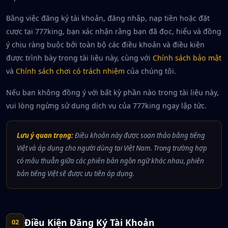
Bằng việc đăng ký tài khoản, đăng nhập, nạp tiền hoặc đặt
cược tại 777king, bạn xác nhận rằng bạn đã đọc, hiểu và đồng
ý chịu ràng buộc bởi toàn bộ các điều khoản và điều kiện
được trình bày trong tài liệu này, cùng với
Chính sách bảo mật
và
Chính sách chơi có trách nhiệm
của chúng tôi.
Nếu bạn không đồng ý với bất kỳ phần nào trong tài liệu này,
vui lòng ngừng sử dụng dịch vụ của 777king ngay lập tức.
Lưu ý quan trọng:
Điều khoản này được soạn thảo bằng tiếng
Việt và áp dụng cho người dùng tại Việt Nam. Trong trường hợp
có mâu thuẫn giữa các phiên bản ngôn ngữ khác nhau, phiên
bản tiếng Việt sẽ được ưu tiên áp dụng.
Điều Kiện Đăng Ký Tài Khoản
02