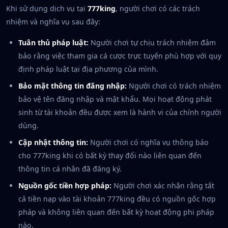
Khi sử dụng dịch vụ tại
777king
, người chơi có các trách
nhiệm và nghĩa vụ sau đây:
Tuân thủ pháp luật:
Người chơi tự chịu trách nhiệm đảm
bảo rằng việc tham gia cá cược trực tuyến phù hợp với quy
định pháp luật tại địa phương của mình.
Bảo mật thông tin đăng nhập:
Người chơi có trách nhiệm
bảo vệ tên đăng nhập và mật khẩu. Mọi hoạt động phát
sinh từ tài khoản đều được xem là hành vi của chính người
dùng.
Cập nhật thông tin:
Người chơi có nghĩa vụ thông báo
cho 777king khi có bất kỳ thay đổi nào liên quan đến
thông tin cá nhân đã đăng ký.
Nguồn gốc tiền hợp pháp:
Người chơi xác nhận rằng tất
cả tiền nạp vào tài khoản 777king đều có nguồn gốc hợp
pháp và không liên quan đến bất kỳ hoạt động phi pháp
nào.