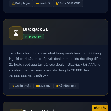
Multiplayer
Live HD
10K – 50M VNĐ
Blackjack 21
🎴
RTP 99.41%
Trò chơi chiến thuật cao nhất trong sảnh bàn chơi 777king.
Người chơi đấu trực tiếp với dealer, mục tiêu đạt tổng điểm
21 hoặc vượt qua tay bài của dealer. Blackjack tại 777king
có nhiều bàn với mức cược đa dạng từ 20.000 đến
20.000.000 VNĐ mỗi ván.
Chiến thuật
Live HD
Kỹ năng cao
HẤP DẪN