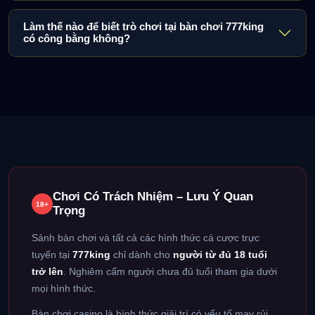
Làm thế nào để biết trò chơi tại bàn chơi 777king
có công bằng không?
Chơi Có Trách Nhiệm – Lưu Ý Quan
18+
Trọng
Sảnh bàn chơi và tất cả các hình thức cá cược trực
tuyến tại
777king
chỉ dành cho
người từ đủ 18 tuổi
trở lên
. Nghiêm cấm người chưa đủ tuổi tham gia dưới
mọi hình thức.
Bàn chơi casino là hình thức giải trí có yếu tố may rủi.