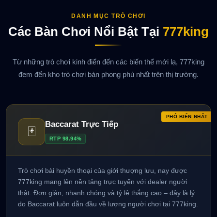
DANH MỤC TRÒ CHƠI
Các Bàn Chơi Nổi Bật Tại
777king
Từ những trò chơi kinh điển đến các biến thể mới lạ, 777king
đem đến kho trò chơi bàn phong phú nhất trên thị trường.
PHỔ BIẾN NHẤT
Baccarat Trực Tiếp
🃏
RTP 98.94%
Trò chơi bài huyền thoại của giới thượng lưu, nay được
777king mang lên nền tảng trực tuyến với dealer người
thật. Đơn giản, nhanh chóng và tỷ lệ thắng cao – đây là lý
do Baccarat luôn dẫn đầu về lượng người chơi tại 777king.