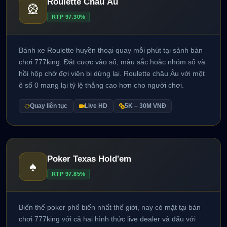
Roulette Châu Âu
🎡
RTP 97.30%
Bánh xe Roulette huyền thoại quay mỗi phút tại sảnh bàn
chơi 777king. Đặt cược vào số, màu sắc hoặc nhóm số và
hồi hộp chờ đợi viên bi dừng lại. Roulette châu Âu với một
ô số 0 mang lại tỷ lệ thắng cao hơn cho người chơi.
Quay liên tục
Live HD
5K – 30M VNĐ
Poker Texas Hold'em
♠️
RTP 97.85%
Biến thể poker phổ biến nhất thế giới, nay có mặt tại bàn
chơi 777king với cả hai hình thức live dealer và đấu với