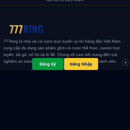
777king là nhà cái cá cược trực tuyến uy tín hàng đầu Việt Nam,
cung cấp đa dạng sản phẩm gồm cá cược thể thao, casino trực
tuyến, đá gà, nổ hũ và lô đề. Chúng tôi cam kết mang đến trải
nghiệm an toàn, công bằng và minh bạch cho mọi thành viên.
×
Đăng Ký
Đăng Nhập
PHƯƠNG THỨC THANH TOÁN
MoMo
ZaloPay
VNPay
ViettelPay
Vietcombank
Techcombank
BIDV
DANH MỤC
Trang chủ