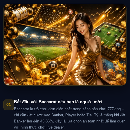
Bắt đầu với Baccarat nếu bạn là người mới
01
Baccarat là trò chơi đơn giản nhất trong sảnh bàn chơi 777king –
chỉ cần đặt cược vào Banker, Player hoặc Tie. Tỷ lệ thắng khi đặt
Banker lên đến 45.86%, đây là lựa chọn an toàn nhất để làm quen
với hình thức chơi live dealer.