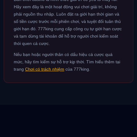
Hãy xem đây là một hoạt động vui chơi giải trí, không
phải nguồn thu nhập. Luôn đặt ra giới hạn thời gian và
số tiền cược trước mỗi phiên chơi, và tuyệt đối tuân thủ
giới hạn đó. 777king cung cấp công cụ tự giới hạn cược
và tạm dừng tài khoản để hỗ trợ người chơi kiểm soát
thói quen cá cược.
Nếu bạn hoặc người thân có dấu hiệu cá cược quá
mức, hãy tìm kiếm sự hỗ trợ kịp thời. Tìm hiểu thêm tại
trang
Chơi có trách nhiệm
của 777king.