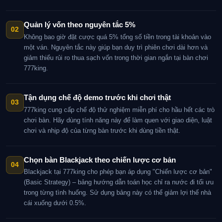
Quản lý vốn theo nguyên tắc 5%
02
Không bao giờ đặt cược quá 5% tổng số tiền trong tài khoản vào
một ván. Nguyên tắc này giúp bạn duy trì phiên chơi dài hơn và
giảm thiểu rủi ro thua sạch vốn trong thời gian ngắn tại bàn chơi
777king.
Tận dụng chế độ demo trước khi chơi thật
03
777king cung cấp chế độ thử nghiệm miễn phí cho hầu hết các trò
chơi bàn. Hãy dùng tính năng này để làm quen với giao diện, luật
chơi và nhịp độ của từng bàn trước khi dùng tiền thật.
Chọn bàn Blackjack theo chiến lược cơ bản
04
Blackjack tại 777king cho phép bạn áp dụng "Chiến lược cơ bản"
(Basic Strategy) – bảng hướng dẫn toán học chỉ ra nước đi tối ưu
trong từng tình huống. Sử dụng bảng này có thể giảm lợi thế nhà
cái xuống dưới 0.5%.