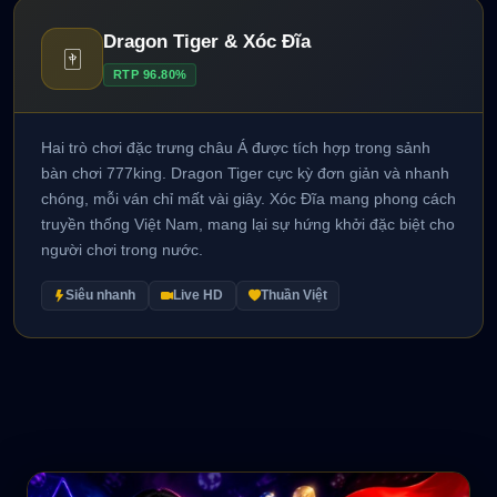
Dragon Tiger & Xóc Đĩa
🀄
RTP 96.80%
Hai trò chơi đặc trưng châu Á được tích hợp trong sảnh
bàn chơi 777king. Dragon Tiger cực kỳ đơn giản và nhanh
chóng, mỗi ván chỉ mất vài giây. Xóc Đĩa mang phong cách
truyền thống Việt Nam, mang lại sự hứng khởi đặc biệt cho
người chơi trong nước.
Siêu nhanh
Live HD
Thuần Việt