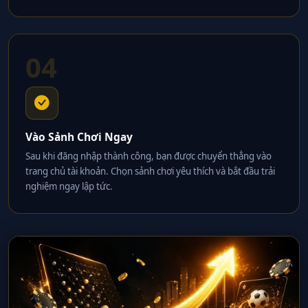
04
Vào Sảnh Chơi Ngay
Sau khi đăng nhập thành công, bạn được chuyển thẳng vào
trang chủ tài khoản. Chọn sảnh chơi yêu thích và bắt đầu trải
nghiệm ngay lập tức.