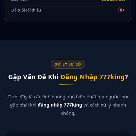
18+
Độ tuổi tối thiểu
XỬ LÝ SỰ CỐ
Gặp Vấn Đề Khi
Đăng Nhập 777king
?
Dưới đây là các tình huống phổ biến nhất mà người chơi
gặp phải khi
đăng nhập 777king
và cách xử lý nhanh
chóng.