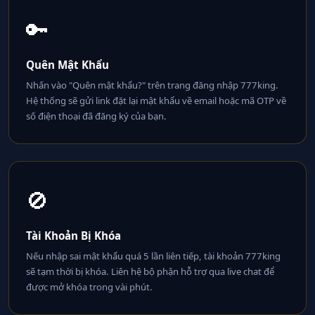
🔑
Quên Mật Khẩu
Nhấn vào "Quên mật khẩu?" trên trang đăng nhập 777king.
Hệ thống sẽ gửi link đặt lại mật khẩu về email hoặc mã OTP về
số điện thoại đã đăng ký của bạn.
🚫
Tài Khoản Bị Khóa
Nếu nhập sai mật khẩu quá 5 lần liên tiếp, tài khoản 777king
sẽ tạm thời bị khóa. Liên hệ bộ phận hỗ trợ qua live chat để
được mở khóa trong vài phút.