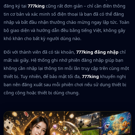
đăng ký tại
777king
cũng rất đơn giản – chỉ cần điền thông
tin cơ bản và xác minh số điện thoại là bạn đã có thể đăng
nhập và bắt đầu nhận thưởng chào mừng ngay lập tức. Toàn
bộ giao diện và hướng dẫn đều bằng tiếng Việt, không gây
khó khăn cho bất kỳ người dùng nào.
Đối với thành viên đã có tài khoản,
777king đăng nhập
chỉ
mất vài giây. Hệ thống ghi nhớ phiên đăng nhập giúp bạn
không cần nhập lại thông tin mỗi lần truy cập trên cùng một
thiết bị. Tuy nhiên, để bảo mật tối đa,
777king
khuyến nghị
bạn nên đăng xuất sau mỗi phiên chơi nếu sử dụng thiết bị
công cộng hoặc thiết bị dùng chung.