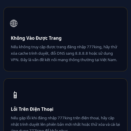
🌐
Không Vào Được Trang
Nếu không truy cập được trang đăng nhập 777king, hãy thử
xóa cache trình duyệt, đổi DNS sang 8.8.8.8 hoặc sử dụng
VPN. Đây là vấn đề kết nối mạng thông thường tại Việt Nam.
📱
Lỗi Trên Điện Thoại
Nếu gặp lỗi khi đăng nhập 777king trên điện thoại, hãy cập
nhật trình duyệt lên phiên bản mới nhất hoặc thử xóa và cài lại
ứng dụng 777king để khắc phục.