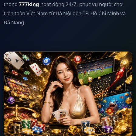
thống
777king
hoạt động 24/7, phục vụ người chơi
trên toàn Việt Nam từ Hà Nội đến TP. Hồ Chí Minh và
Đà Nẵng.