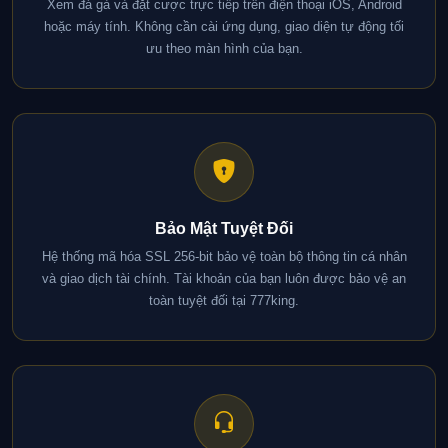
Xem đá gà và đặt cược trực tiếp trên điện thoại iOS, Android
hoặc máy tính. Không cần cài ứng dụng, giao diện tự động tối
ưu theo màn hình của bạn.
Bảo Mật Tuyệt Đối
Hệ thống mã hóa SSL 256-bit bảo vệ toàn bộ thông tin cá nhân
và giao dịch tài chính. Tài khoản của bạn luôn được bảo vệ an
toàn tuyệt đối tại 777king.