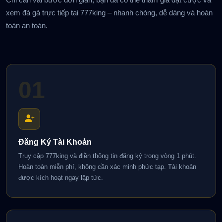
xem đá gà trực tiếp tại 777king – nhanh chóng, dễ dàng và hoàn
toàn an toàn.
01
Đăng Ký Tài Khoản
Truy cập 777king và điền thông tin đăng ký trong vòng 1 phút.
Hoàn toàn miễn phí, không cần xác minh phức tạp. Tài khoản
được kích hoạt ngay lập tức.