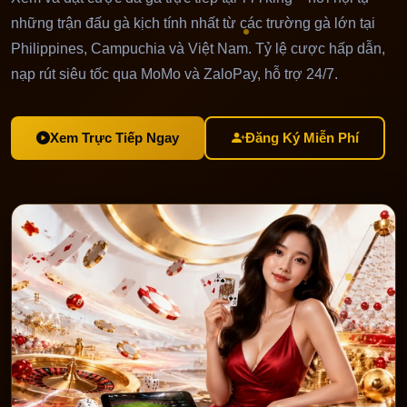
những trận đấu gà kịch tính nhất từ các trường gà lớn tại
Philippines, Campuchia và Việt Nam. Tỷ lệ cược hấp dẫn,
nạp rút siêu tốc qua MoMo và ZaloPay, hỗ trợ 24/7.
Xem Trực Tiếp Ngay
Đăng Ký Miễn Phí