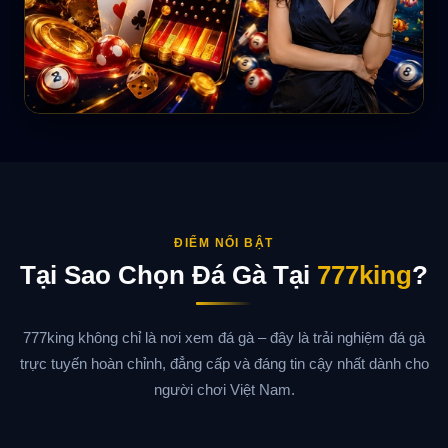
ĐIỂM NỔI BẬT
Tại Sao Chọn Đá Gà Tại
777king
?
777king không chỉ là nơi xem đá gà – đây là trải nghiệm đá gà
trực tuyến hoàn chỉnh, đẳng cấp và đáng tin cậy nhất dành cho
người chơi Việt Nam.