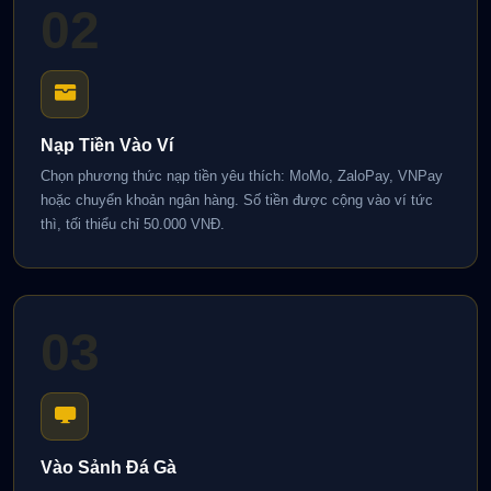
02
Nạp Tiền Vào Ví
Chọn phương thức nạp tiền yêu thích: MoMo, ZaloPay, VNPay
hoặc chuyển khoản ngân hàng. Số tiền được cộng vào ví tức
thì, tối thiểu chỉ 50.000 VNĐ.
03
Vào Sảnh Đá Gà