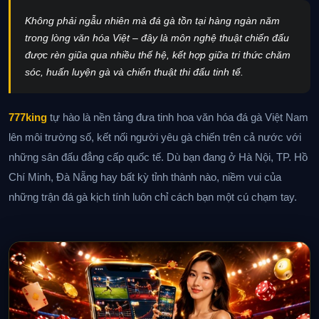
Không phải ngẫu nhiên mà đá gà tồn tại hàng ngàn năm
trong lòng văn hóa Việt – đây là môn nghệ thuật chiến đấu
được rèn giũa qua nhiều thế hệ, kết hợp giữa tri thức chăm
sóc, huấn luyện gà và chiến thuật thi đấu tinh tế.
777king
tự hào là nền tảng đưa tinh hoa văn hóa đá gà Việt Nam
lên môi trường số, kết nối người yêu gà chiến trên cả nước với
những sân đấu đẳng cấp quốc tế. Dù bạn đang ở Hà Nội, TP. Hồ
Chí Minh, Đà Nẵng hay bất kỳ tỉnh thành nào, niềm vui của
những trận đá gà kịch tính luôn chỉ cách bạn một cú chạm tay.