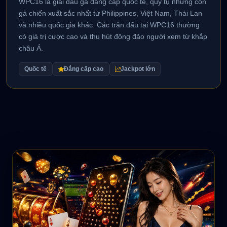
WPC16 là giải đấu gà đẳng cấp quốc tế, quy tụ những con
gà chiến xuất sắc nhất từ Philippines, Việt Nam, Thái Lan
và nhiều quốc gia khác. Các trận đấu tại WPC16 thường
có giá trị cược cao và thu hút đông đảo người xem từ khắp
châu Á.
Quốc tế
Đẳng cấp cao
Jackpot lớn