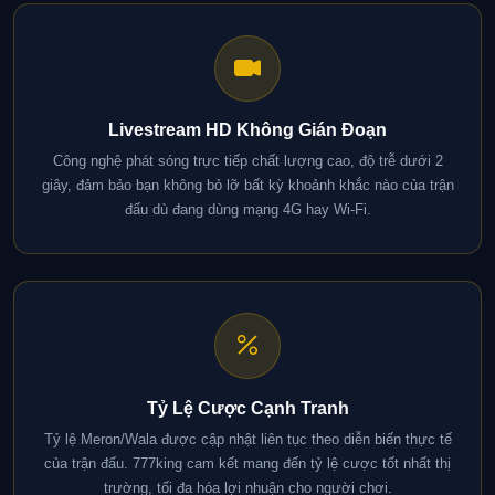
Livestream HD Không Gián Đoạn
Công nghệ phát sóng trực tiếp chất lượng cao, độ trễ dưới 2
giây, đảm bảo bạn không bỏ lỡ bất kỳ khoảnh khắc nào của trận
đấu dù đang dùng mạng 4G hay Wi-Fi.
Tỷ Lệ Cược Cạnh Tranh
Tỷ lệ Meron/Wala được cập nhật liên tục theo diễn biến thực tế
của trận đấu. 777king cam kết mang đến tỷ lệ cược tốt nhất thị
trường, tối đa hóa lợi nhuận cho người chơi.