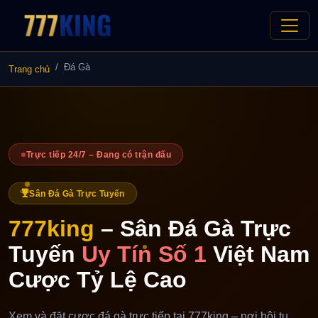
Đá Gà
Trang chủ
Trực tiếp 24/7 – Đang có trận đấu
Sân Đá Gà Trực Tuyến
777king
– Sân Đá Gà Trực
Tuyến
Uy Tín Số 1
Việt Nam
Cược Tỷ Lệ Cao
Xem và đặt cược đá gà trực tiếp tại 777king – nơi hội tụ