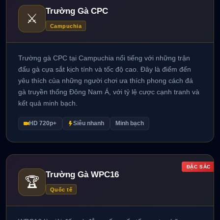
Trường Gà CPC
⚔️
Campuchia
Trường gà CPC tại Campuchia nổi tiếng với những trận
đấu gà cựa sắt kịch tính và tốc độ cao. Đây là điểm đến
yêu thích của những người chơi ưa thích phong cách đá
gà truyền thống Đông Nam Á, với tỷ lệ cược cạnh tranh và
kết quả minh bạch.
HD 720p+
Siêu nhanh
Minh bạch
ĐẶC SẮC
Trường Gà WPC16
🏆
Quốc tế